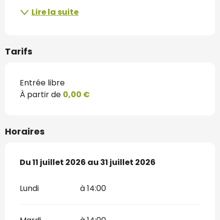
Lire la suite
Tarifs
Entrée libre
À partir de
0,00 €
Horaires
Du
Du
11 juillet 2026
11 juillet 2026
au
au
31 juillet 2026
31 juillet 2026
Lundi
à 14:00