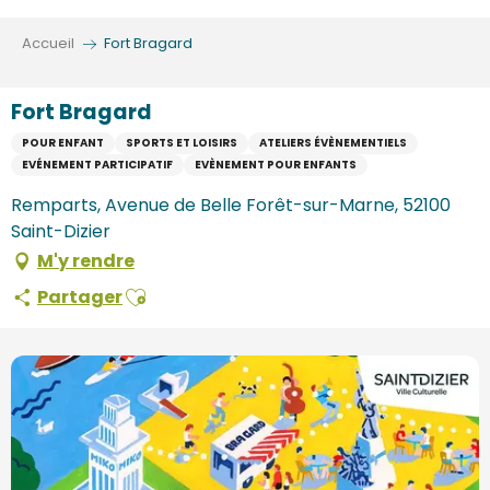
Aller
au
Accueil
Fort Bragard
contenu
principal
Fort Bragard
POUR ENFANT
SPORTS ET LOISIRS
ATELIERS ÉVÈNEMENTIELS
EVÉNEMENT PARTICIPATIF
EVÈNEMENT POUR ENFANTS
Remparts, Avenue de Belle Forêt-sur-Marne, 52100
Saint-Dizier
M'y rendre
Ajouter aux favoris
Partager