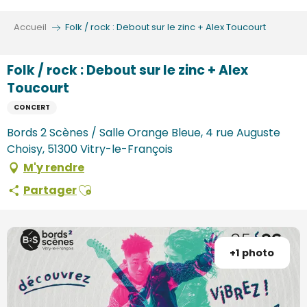
Aller
au
Accueil
Folk / rock : Debout sur le zinc + Alex Toucourt
contenu
principal
Folk / rock : Debout sur le zinc + Alex
Toucourt
CONCERT
Bords 2 Scènes / Salle Orange Bleue, 4 rue Auguste
Choisy, 51300 Vitry-le-François
M'y rendre
Ajouter aux favoris
Partager
+1 photo