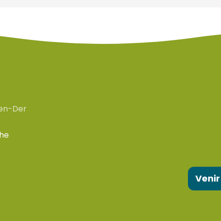
en-Der
che
Venir