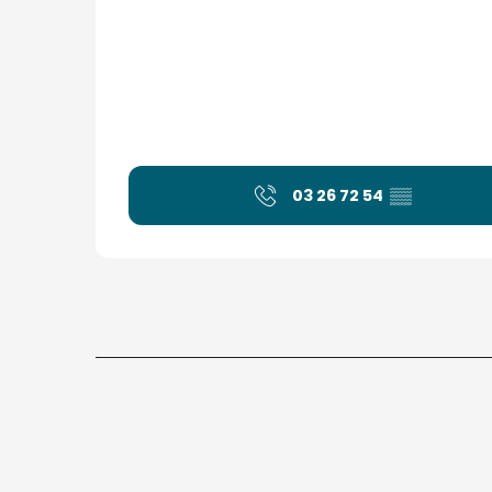
03 26 72 54
▒▒