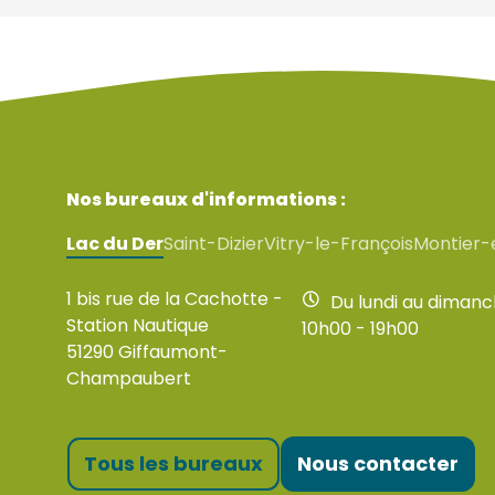
Nos bureaux d'informations :
Lac du Der
Saint-Dizier
Vitry-le-François
Montier-
1 bis rue de la Cachotte -
Du lundi au diman
Station Nautique
10h00 - 19h00
51290 Giffaumont-
Champaubert
Tous les bureaux
Nous contacter