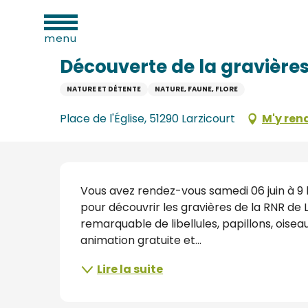
Aller
ues
Accueil
Découverte de la gravières de la RNR de Lar
au
menu
contenu
principal
Découverte de la gravières
NATURE ET DÉTENTE
NATURE, FAUNE, FLORE
e
Place de l'Église, 51290 Larzicourt
M'y ren
s
s
Description
Vous avez rendez-vous samedi 06 juin à 9 h 0
pour découvrir les gravières de la RNR de La
remarquable de libellules, papillons, oiseaux
animation gratuite et...
s
Lire la suite
oine