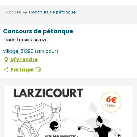
Aller
au
Accueil
Concours de pétanque
contenu
principal
Concours de pétanque
COMPÉTITION SPORTIVE
village, 51290 Larzicourt
M'y rendre
Ajouter aux favoris
Partager