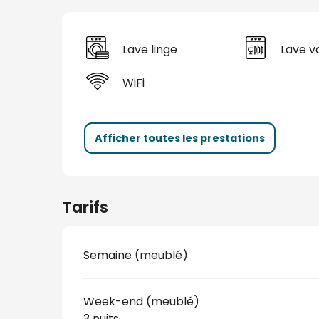
Lave linge
Lave va
WiFi
Afficher toutes les prestations
Tarifs
Semaine (meublé)
Week-end (meublé)
3 nuits