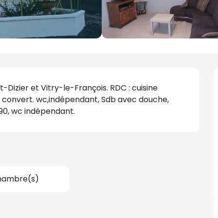
-Dizier et Vitry-le-François. RDC : cuisine 
0 + convert. wc,indépendant, Sdb avec douche, 
ts 90, wc indépendant.
hambre(s)