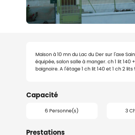
s
nat
Description
Maison à 10 mn du Lac du Der sur l'axe Saint
équipée, salon salle à manger. ch 1 lit 14
baignoire. A l'étage 1 ch lit 140 et 1 ch 2 li
Capacité
6 Personne(s)
3 C
Prestations