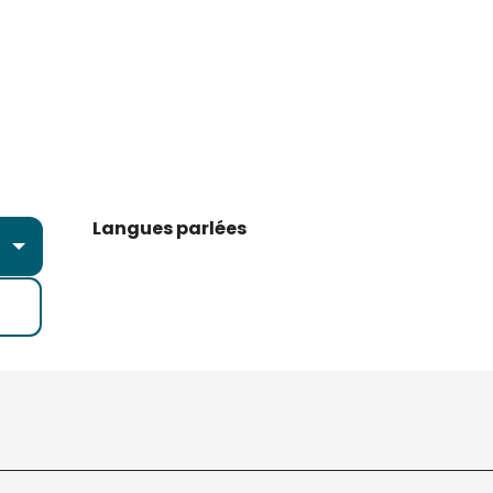
Langues parlées
Langues parlées