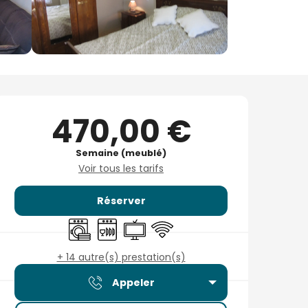
Ouverture et coordonné
470,00 €
Semaine (meublé)
Voir tous les tarifs
Réserver
Lave linge
Lave vaisselle
Télévision
WiFi
+ 14 autre(s) prestation(s)
Appeler