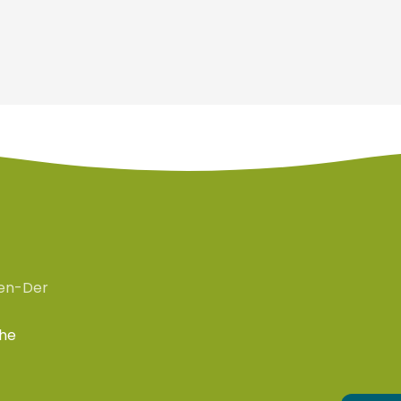
en-Der
che