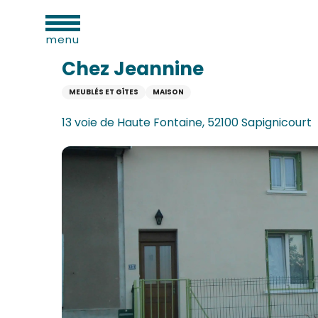
Aller
ues
Accueil
Chez Jeannine
au
menu
contenu
principal
Chez Jeannine
MEUBLÉS ET GÎTES
MAISON
e
13 voie de Haute Fontaine, 52100 Sapignicourt
s
s
s
oine