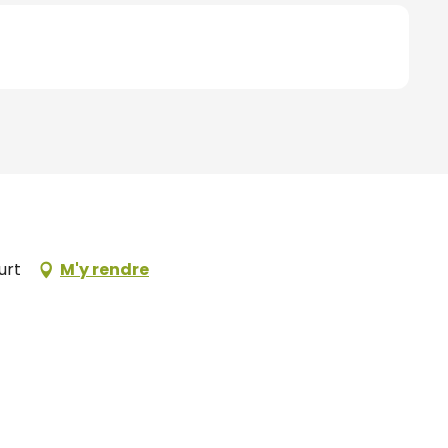
urt
M'y rendre