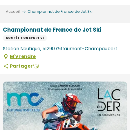
Aller
au
Accueil
Championnat de France de Jet Ski
contenu
principal
Championnat de France de Jet Ski
COMPÉTITION SPORTIVE
Station Nautique, 51290 Giffaumont-Champaubert
M'y rendre
Ajouter aux favoris
Partager