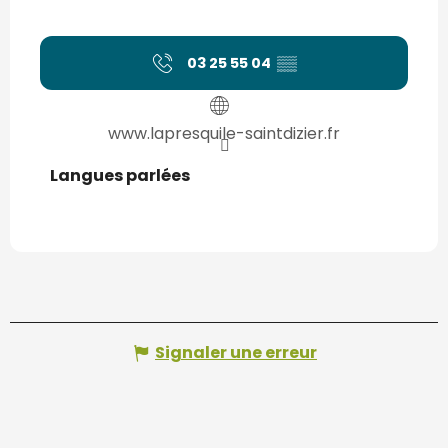
03 25 55 04
▒▒
www.lapresquile-saintdizier.fr
Langues parlées
Langues parlées
Signaler une erreur