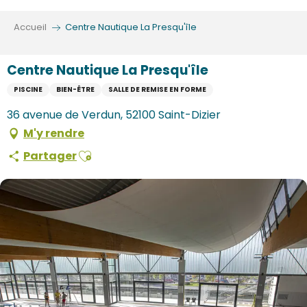
Aller
au
Accueil
Centre Nautique La Presqu'île
contenu
principal
Centre Nautique La Presqu'île
PISCINE
BIEN-ÊTRE
SALLE DE REMISE EN FORME
36 avenue de Verdun, 52100 Saint-Dizier
M'y rendre
Ajouter aux favoris
Partager