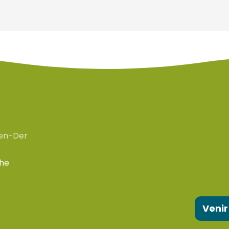
en-Der
che
Venir