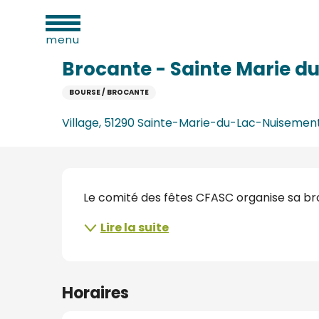
Aller
ues
Accueil
Brocante - Sainte Marie du Lac Nuisement
au
menu
contenu
principal
Brocante - Sainte Marie d
BOURSE / BROCANTE
e
Village, 51290 Sainte-Marie-du-Lac-Nuisemen
s
s
Description
Le comité des fêtes CFASC organise sa br
Lire la suite
s
Horaires
oine