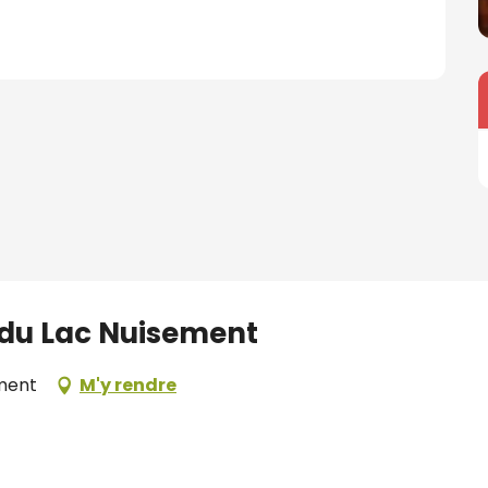
 du Lac Nuisement
ement
M'y rendre