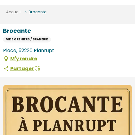
Aller
au
Accueil
Brocante
contenu
principal
Brocante
VIDE GRENIERS / BRADERIE
Place, 52220 Planrupt
M'y rendre
Ajouter aux favoris
Partager