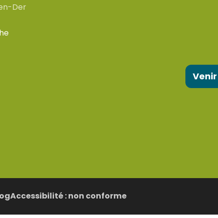
en-Der
che
Venir
log
Accessibilité : non conforme