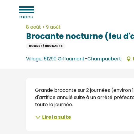
Aller
ues
Accueil
Brocante nocturne (feu d'artifice annulé)
au
menu
contenu
principal
8 août > 9 août
Brocante nocturne (feu d'a
BOURSE / BROCANTE
e
Village, 51290 Giffaumont-Champaubert
s
s
Description
Grande brocante sur 2 journées (environ 1
d'artifice annulé suite à un arrêté préfect
toute la journée.
s
Lire la suite
oine