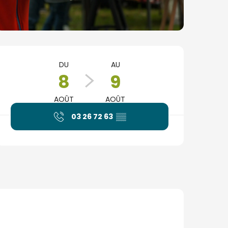
Ouverture et coordonné
DU
AU
8
9
AOÛT
AOÛT
03 26 72 63
▒▒