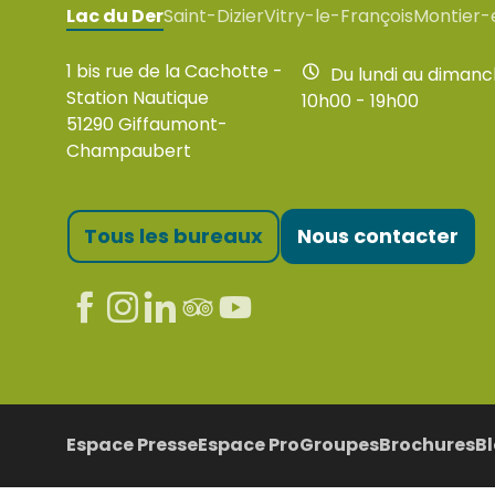
Lac du Der
Saint-Dizier
Vitry-le-François
Montier-
1 bis rue de la Cachotte -
Du lundi au diman
Station Nautique
10h00 - 19h00
51290 Giffaumont-
Champaubert
Tous les bureaux
Nous contacter
Espace Presse
Espace Pro
Groupes
Brochures
B