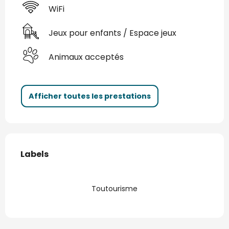
WiFi
Jeux pour enfants / Espace jeux
Animaux acceptés
Afficher toutes les prestations
Offres de prestations
Labels
Labels
Toutourisme