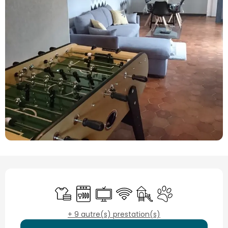
Ouverture et coordonnées
Draps et linge
Lave vaisselle
Télévision
WiFi
Jeux pour enfants / Es
Animaux accepté
+ 9 autre(s) prestation(s)