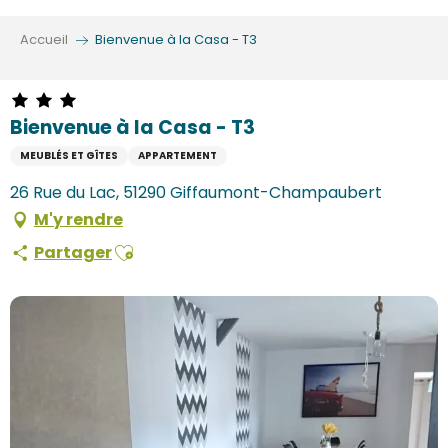
Aller
au
Accueil
Bienvenue à la Casa - T3
contenu
principal
Bienvenue à la Casa - T3
MEUBLÉS ET GÎTES
APPARTEMENT
26 Rue du Lac, 51290 Giffaumont-Champaubert
M'y rendre
Ajouter aux favoris
Partager