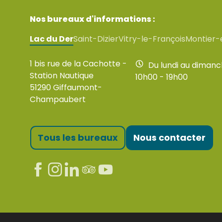
Nos bureaux d'informations :
Lac du Der
Saint-Dizier
Vitry-le-François
Montier-
1 bis rue de la Cachotte -
Du lundi au diman
Station Nautique
10h00 - 19h00
51290 Giffaumont-
Champaubert
Tous les bureaux
Nous contacter