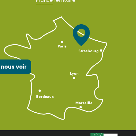
France
Territoire
 nous voir