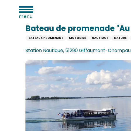
Aller
ues
Accueil
Bateau de promenade "Au Fil de l'Eau"
au
menu
contenu
principal
Bateau de promenade "Au Fi
BATEAUX PROMENADE
MOTORISÉ
NAUTIQUE
NATURE
e
Station Nautique, 51290 Giffaumont-Champau
s
s
s
oine