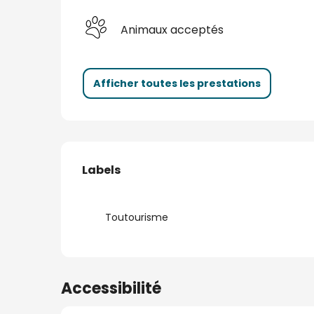
Animaux acceptés
Afficher toutes les prestations
Offres de prestatio
Labels
Labels
Toutourisme
Accessibilité