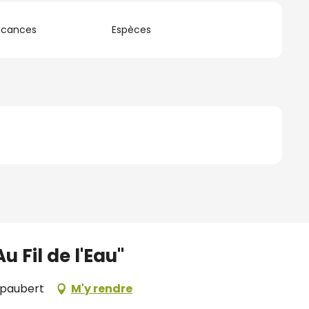
acances
Espèces
 Fil de l'Eau"
mpaubert
M'y rendre