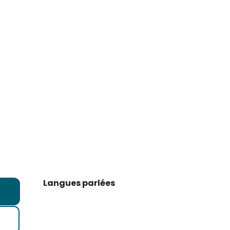
Langues parlées
Langues parlées