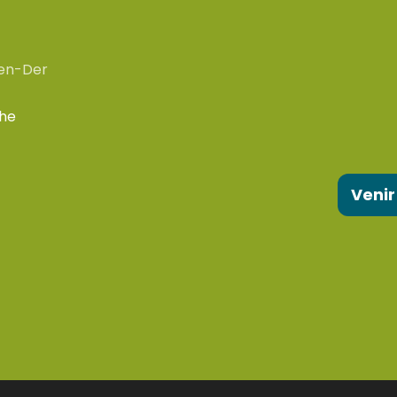
en-Der
che
Venir