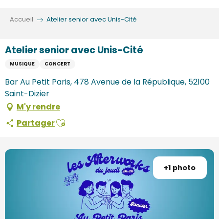
Aller
au
Accueil
Atelier senior avec Unis-Cité
contenu
principal
Atelier senior avec Unis-Cité
MUSIQUE
CONCERT
Bar Au Petit Paris, 478 Avenue de la République, 52100
Saint-Dizier
M'y rendre
Ajouter aux favoris
Partager
+1 photo