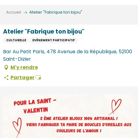
Aller
au
Accueil
Atelier "Fabrique ton bijou"
contenu
principal
Atelier "Fabrique ton bijou"
CULTURELLE
EVÉNEMENT PARTICIPATIF
Bar Au Petit Paris, 478 Avenue de la République, 52100
Saint-Dizier
M'y rendre
Ajouter aux favoris
Partager