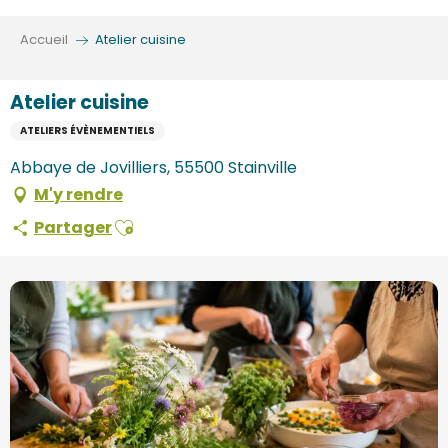
Aller
au
Accueil
Atelier cuisine
contenu
principal
Atelier cuisine
ATELIERS ÉVÈNEMENTIELS
Abbaye de Jovilliers, 55500 Stainville
M'y rendre
Ajouter aux favoris
Partager