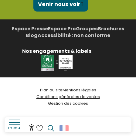
Venir nous voir
Espace Presse
Espace Pro
Groupes
Brochures
Blog
Accessibilité : non conforme
Nos engagements & labels
Plan du site
Mentions légales
Conditions générales de ventes
Gestion des cookies
menu
Accessibilité
Recherche