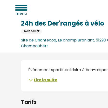
Aller
ues
Accueil
24h des Der'rangés à vélo
au
menu
contenu
principal
24h des Der'rangés à vélo
RANDONNÉE
e
Site de Chantecoq, Le champ Branlant, 51290
Champaubert
s
s
Description
Évènement sportif, solidaire & éco-respo
Lire la suite
s
Tarifs
oine