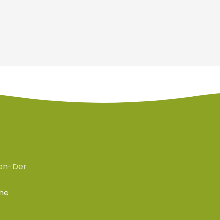
en-Der
che