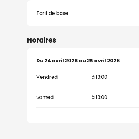
Tarif de base
s
Horaires
nat
Du
Du
24 avril 2026
24 avril 2026
au
au
25 avril 2026
25 avril 2026
Vendredi
à 13:00
Samedi
à 13:00