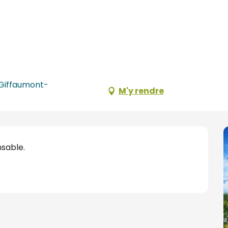
 Giffaumont-
M'y rendre
nsable.