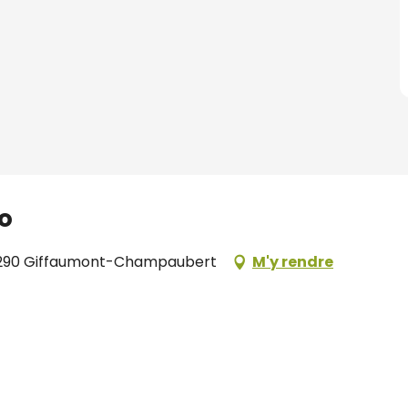
lo
51290 Giffaumont-Champaubert
M'y rendre