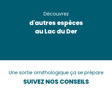
Découvrez
d'autres espèces
au Lac du Der
Le Plectrophane des neiges
Une sortie ornithologique ça se prépare
SUIVEZ NOS CONSEILS
Les meilleurs endroits pour observer les
oiseaux
Consignes et réglementation
Le matériel pour bien voir les oiseaux