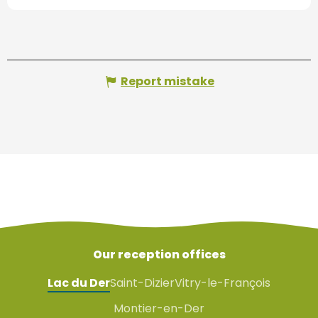
Report mistake
Our reception offices
Lac du Der
Saint-Dizier
Vitry-le-François
Montier-en-Der