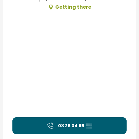
Getting there
03 25 04 95
▒▒