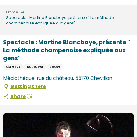
Aller
au
Home
contenu
Spectacle : Martine Blancbaye, présente " La méthode
champenoise expliquée aux gens"
principal
Spectacle : Martine Blancbaye, présente "
La méthode champenoise expliquée aux
gens"
COMEDY
CULTURAL
SHOW
Médiathèque, rue du château, 55170 Chevillon
Getting there
Ajouter aux favoris
Share