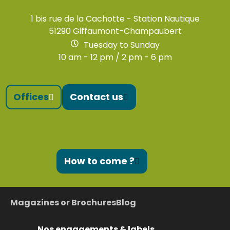
1 bis rue de la Cachotte - Station Nautique
51290 Giffaumont-Champaubert
Tuesday to Sunday
10 am - 12 pm / 2 pm - 6 pm
Offices
Contact us
How to come ?
Magazines or Brochures
Blog
Nos engagements & labels