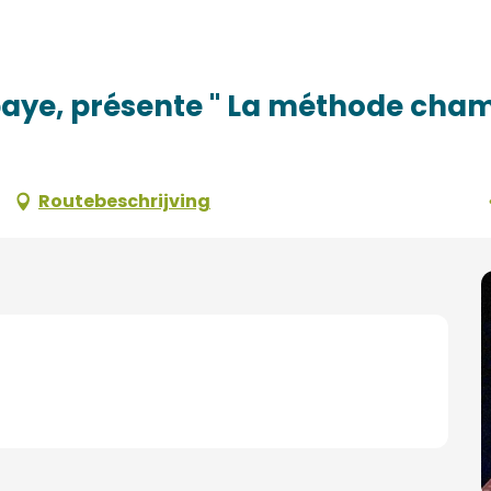
La méthode champenoise expliquée aux gens"
baye, présente " La méthode cha
Routebeschrijving