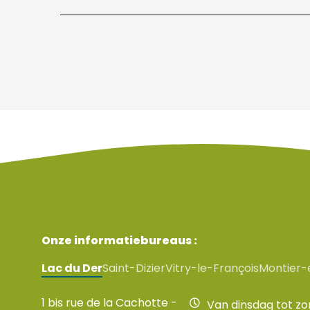
Onze informatiebureaus :
Lac du Der
Saint-Dizier
Vitry-le-François
Montier-
1 bis rue de la Cachotte -
Van dinsdag tot z