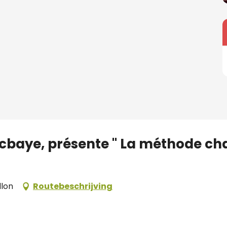
ncbaye, présente " La méthode c
llon
Routebeschrijving