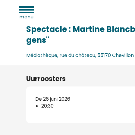
eiten
Aller
Home
Spectacle : Martine Blancbaye, présente " 
au
menu
contenu
principal
Spectacle : Martine Blanc
gens"
Médiathèque, rue du château, 55170 Chevillon
Uurroosters
d
De 26 juni 2026
ls
20:30