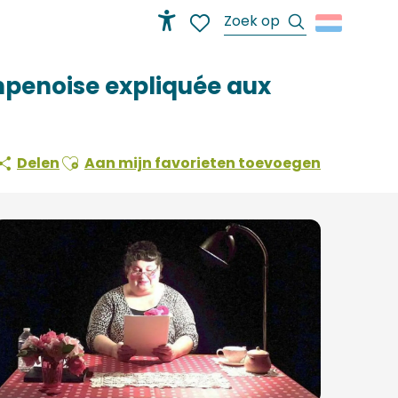
Zoek op
Accessibilité
Voir les favoris
mpenoise expliquée aux
Ajouter aux favoris
Delen
Aan mijn favorieten toevoegen