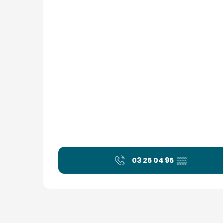
03 25 04 95
▒▒