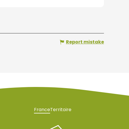
Report mistake
France
Territoire