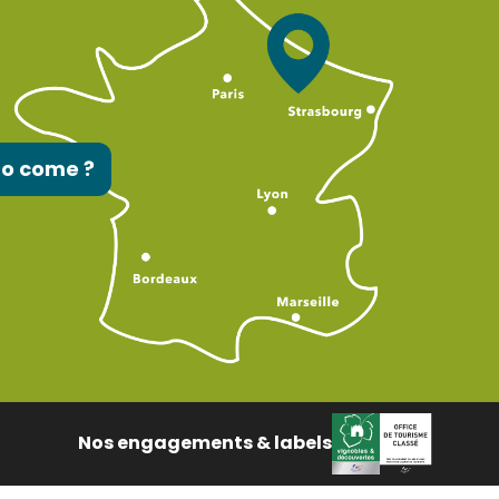
to come ?
Nos engagements & labels