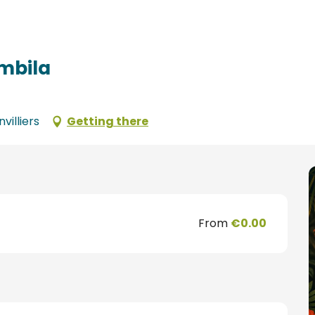
mbila
illiers
Getting there
From
€0.00