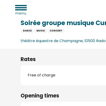
al
Aller
Home
Soirée groupe musique Cumbila
ies
au
menu
contenu
principal
Soirée groupe musique Cu
DANCE
MUSIC
CONCERT
n
théâtre équestre de Champagne, 10500 Radonv
Rates
Free of charge
ums
Opening times
ge