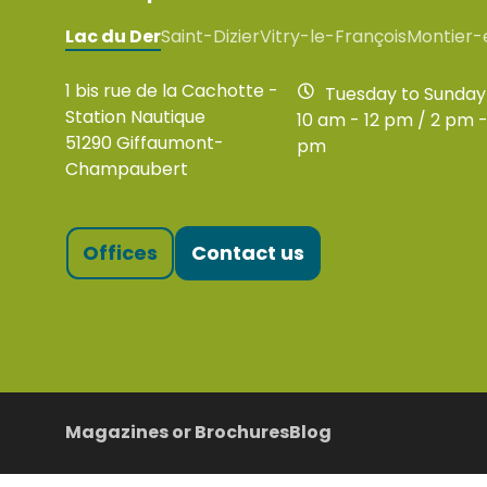
Lac du Der
Saint-Dizier
Vitry-le-François
Montier-
1 bis rue de la Cachotte -
Tuesday to Sunday
Station Nautique
10 am - 12 pm / 2 pm -
51290 Giffaumont-
pm
Champaubert
Offices
Contact us
Magazines or Brochures
Blog