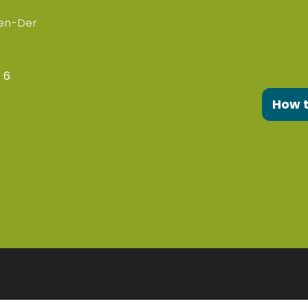
en-Der
 6
How 