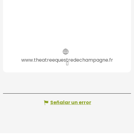
www.theatreequestredechampagne.fr
Señalar un error