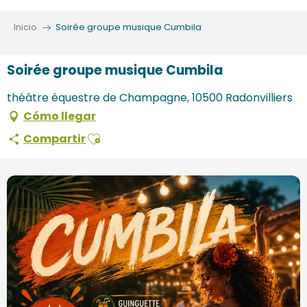
Aller
au
Inicio
Soirée groupe musique Cumbila
contenu
principal
Soirée groupe musique Cumbila
théâtre équestre de Champagne, 10500 Radonvilliers
Cómo llegar
Ajouter aux favoris
Compartir