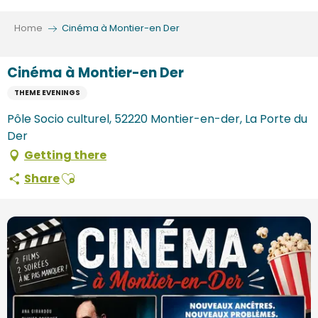
Aller
au
Home
Cinéma à Montier-en Der
contenu
principal
Cinéma à Montier-en Der
THEME EVENINGS
Pôle Socio culturel, 52220 Montier-en-der, La Porte du
Der
Getting there
Ajouter aux favoris
Share