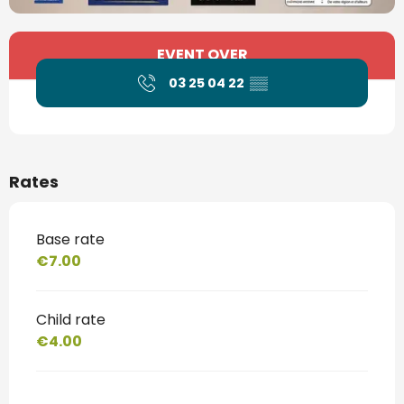
Opening hours & contact details
EVENT OVER
03 25 04 22
▒▒
Rates
Base rate
€7.00
Child rate
€4.00