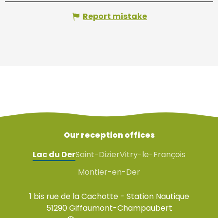
Report mistake
Our reception offices
Lac du Der
Saint-Dizier
Vitry-le-François
Montier-en-Der
1 bis rue de la Cachotte - Station Nautique
51290 Giffaumont-Champaubert