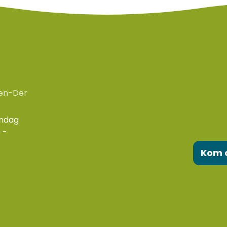
en-Der
ondag
 -
Kom 