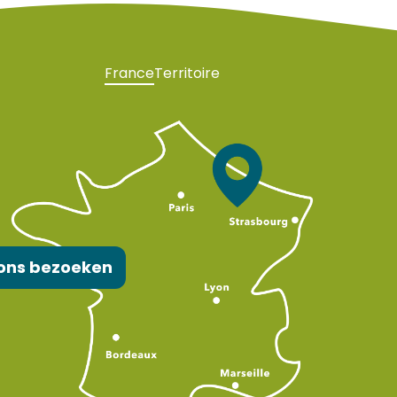
France
Territoire
ons bezoeken