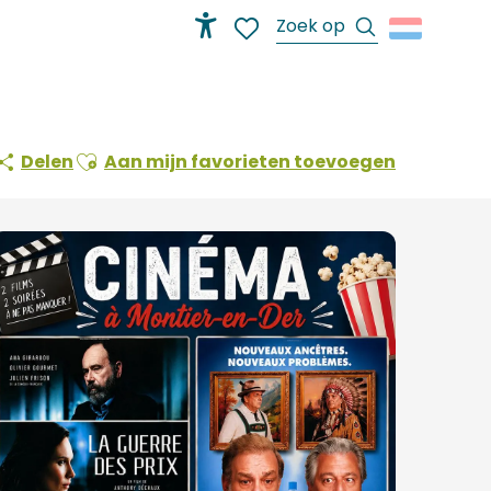
Zoek op
Accessibilité
Voir les favoris
Ajouter aux favoris
Delen
Aan mijn favorieten toevoegen