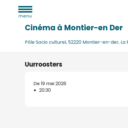
eiten
Aller
Home
Cinéma à Montier-en Der
au
menu
contenu
principal
Cinéma à Montier-en Der
Pôle Socio culturel, 52220 Montier-en-der, La
Uurroosters
De 19 mei 2026
20:30
d
ls