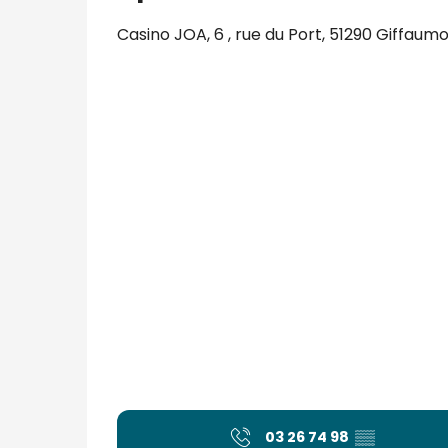
Casino JOA, 6 , rue du Port, 51290 Giffa
03 26 74 98
▒▒