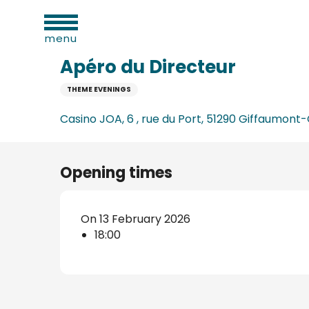
al
Aller
Home
Apéro du Directeur
ies
au
menu
contenu
principal
Apéro du Directeur
THEME EVENINGS
n
Casino JOA, 6 , rue du Port, 51290 Giffaumo
Opening times
On 13 February 2026
18:00
ums
ge