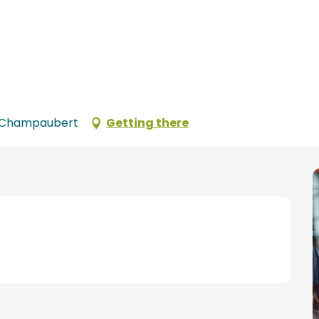
nt-Champaubert
Getting there