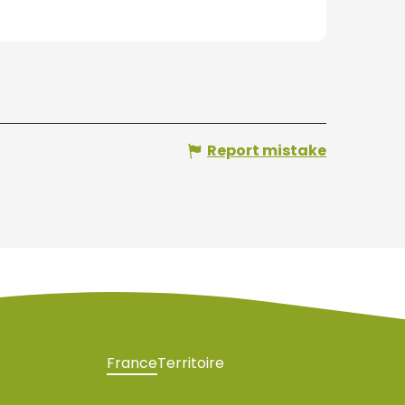
Report mistake
France
Territoire