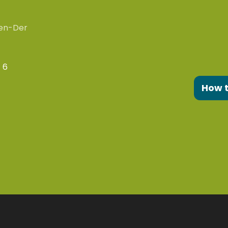
en-Der
 6
How 