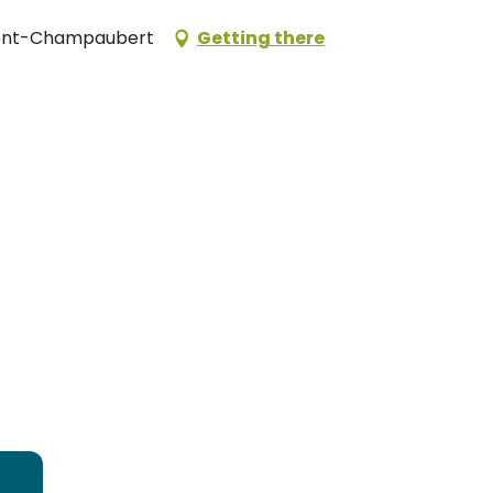
umont-Champaubert
Getting there