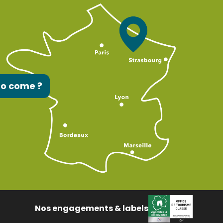
to come ?
Nos engagements & labels