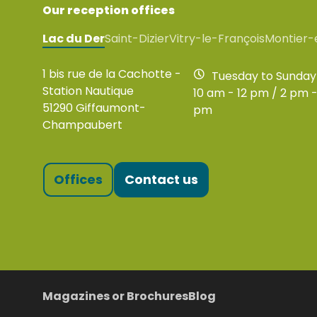
Our reception offices
Lac du Der
Saint-Dizier
Vitry-le-François
Montier-
1 bis rue de la Cachotte -
Tuesday to Sunday
Station Nautique
10 am - 12 pm / 2 pm -
51290 Giffaumont-
pm
Champaubert
Offices
Contact us
Magazines or Brochures
Blog