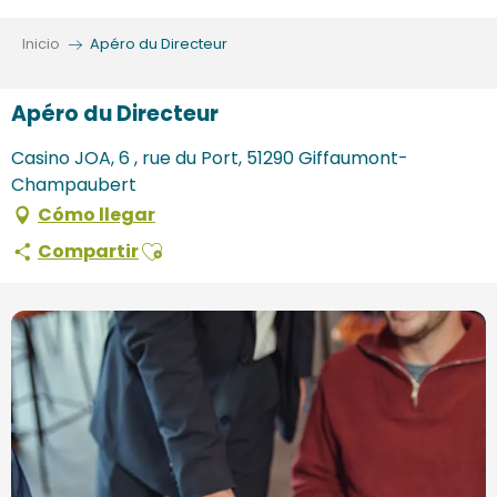
Aller
au
Inicio
Apéro du Directeur
contenu
principal
Apéro du Directeur
Casino JOA, 6 , rue du Port, 51290 Giffaumont-
Champaubert
Cómo llegar
Ajouter aux favoris
Compartir