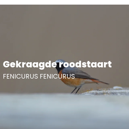
Aller
au
contenu
principal
Gekraagde roodstaart
FENICURUS FENICURUS