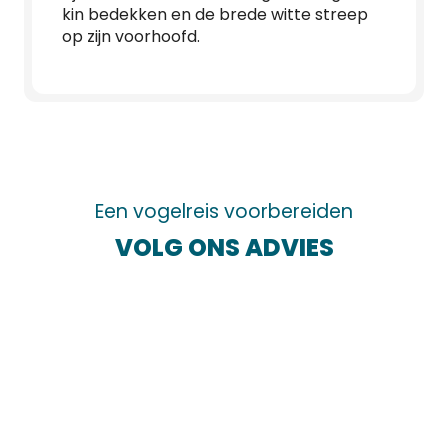
kin bedekken en de brede witte streep
op zijn voorhoofd.
Een vogelreis voorbereiden
VOLG ONS ADVIES
De beste plekken om vogels te kijken
Instructies en voorschriften
Uitrusting voor vogels kijken