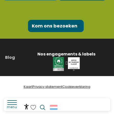
Kom ons bezoeken
Nos engagements & labels
Blog
Kaart
Privacy statement
Cookieverklaring
menu
Accessibilité
Zoek op