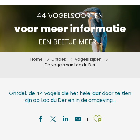
Aller
au
44 VOGELSOORTEN
contenu
voor meer informatie
principal
EEN BEETJE MEER...
Home
Ontdek
Vogels kijken
De vogels van Lac du Der
Ontdek de 44 vogels die het hele jaar door te zien
zijn op Lac du Der en in de omgeving…
Ajouter a