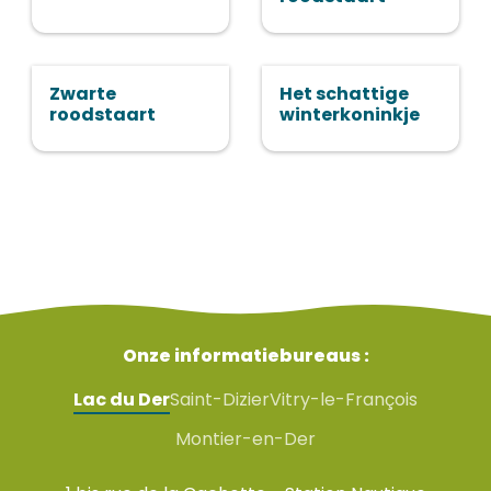
Zwarte
Het schattige
roodstaart
winterkoninkje
Onze informatiebureaus :
Lac du Der
Saint-Dizier
Vitry-le-François
Montier-en-Der