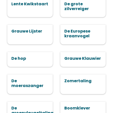
Lente Kwikstaart
De grote
zilverreiger
Grauwe Lijster
De Europese
kraanvogel
De hop
Grauwe Klauwier
De
Zomertaling
moeraszanger
De
Boomklever
groenvleugeltaling