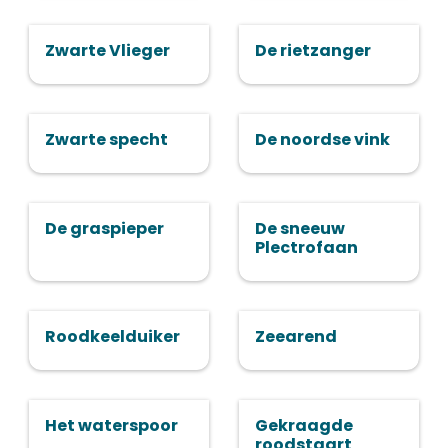
Zwarte Vlieger
De rietzanger
Zwarte specht
De noordse vink
De graspieper
De sneeuw
Plectrofaan
Roodkeelduiker
Zeearend
Het waterspoor
Gekraagde
roodstaart