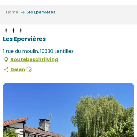
Aller
au
Home
Les Epervières
contenu
principal
Les Epervières
1 rue du moulin, 10330 Lentilles
Routebeschrijving
Ajouter aux favoris
Delen