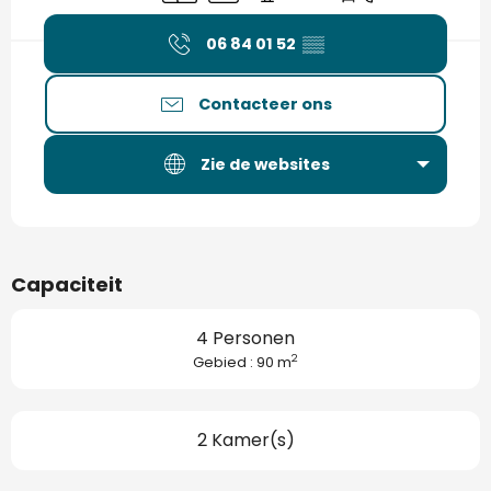
06 84 01 52
▒▒
Contacteer ons
Zie de websites
Capaciteit
4 Personen
2
Gebied : 90 m
2 Kamer(s)