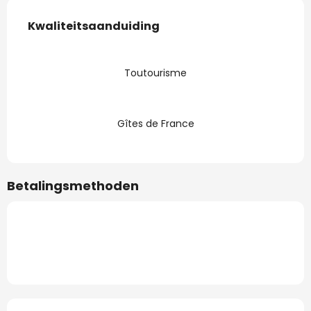
Dienstverlening
Kwaliteitsaanduiding
Kwaliteitsaanduiding
Toutourisme
Gîtes de France
Betalingsmethoden