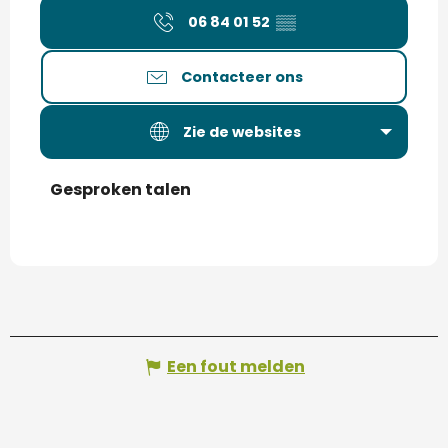
06 84 01 52
▒▒
Contacteer ons
Zie de websites
Gesproken talen
Gesproken talen
Een fout melden