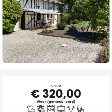
Openingstijden en contactgegevens
Vanaf
€ 320,00
Week (gemeubileerd)
Lakens en linnengoed
Wasmachine
Vaatwassers
Televisie
Wifi
Kinderspelen / Sp