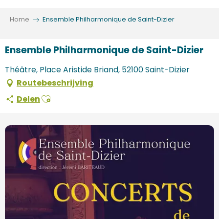
Aller
au
Home
Ensemble Philharmonique de Saint-Dizier
contenu
principal
Ensemble Philharmonique de Saint-Dizier
Théâtre, Place Aristide Briand, 52100 Saint-Dizier
Routebeschrijving
Ajouter aux favoris
Delen