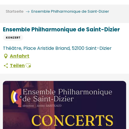
Aller
au
Startseite
Ensemble Philharmonique de Saint-Dizier
contenu
principal
Ensemble Philharmonique de Saint-Dizier
KONZERT
Théâtre, Place Aristide Briand, 52100 Saint-Dizier
Anfahrt
Ajouter aux favoris
Teilen