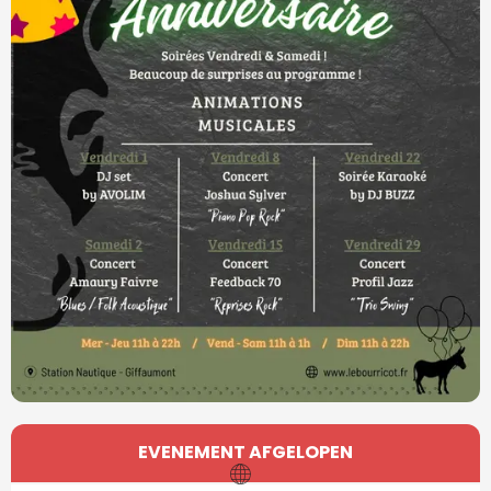
Openingstijden en contactgegevens
EVENEMENT AFGELOPEN