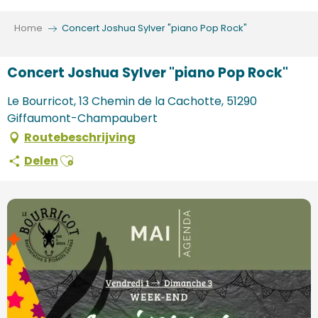
Aller
au
Home
Concert Joshua Sylver "piano Pop Rock"
contenu
principal
Concert Joshua Sylver "piano Pop Rock"
Le Bourricot, 13 Chemin de la Cachotte, 51290
Giffaumont-Champaubert
Routebeschrijving
Ajouter aux favoris
Delen