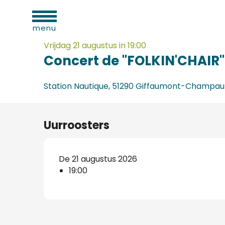
eiten
Aller
Home
Concert de "FOLKIN'CHAIR"
au
menu
contenu
principal
Vrijdag 21 augustus in 19:00
Concert de "FOLKIN'CHAIR"
Station Nautique, 51290 Giffaumont-Champau
Uurroosters
De 21 augustus 2026
d
19:00
ls