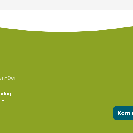
en-Der
ondag
 -
Kom 