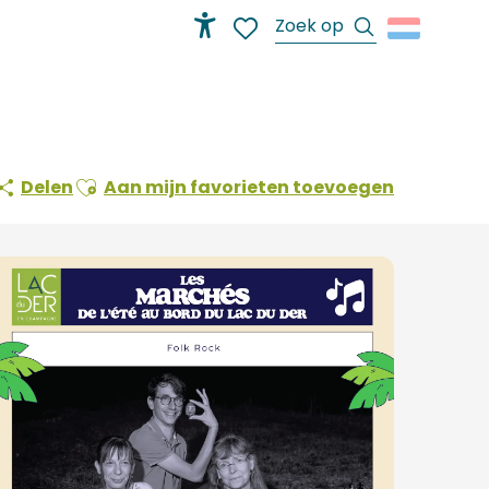
Zoek op
Accessibilité
Voir les favoris
Ajouter aux favoris
Delen
Aan mijn favorieten toevoegen