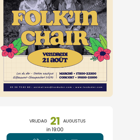
Openingstijden en cont
21
VRIJDAG
AUGUSTUS
in 19:00