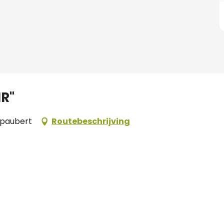
IR"
mpaubert
Routebeschrijving