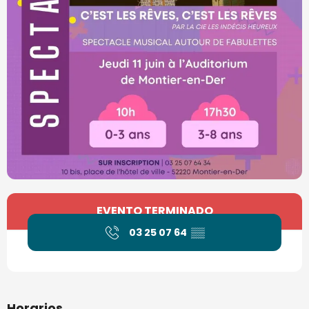
Horarios y datos de contacto
EVENTO TERMINADO
03 25 07 64
▒▒
Horarios