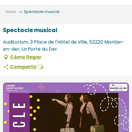
Aller
au
Inicio
Spectacle musical
contenu
principal
Spectacle musical
Auditorium, 3 Place de l'Hôtel de Ville, 52220 Montier-
en-der, La Porte du Der
Cómo llegar
Ajouter aux favoris
Compartir