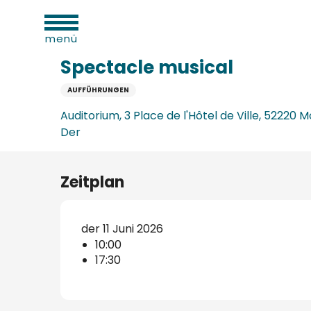
sportliche
Aller
täten
Startseite
Spectacle musical
au
menü
contenu
principal
Spectacle musical
AUFFÜHRUNGEN
n
Auditorium, 3 Place de l'Hôtel de Ville, 52220 
verkehrsamt
e
Der
n
aufzugs
Zeitplan
n
der 11 Juni 2026
10:00
erbe
17:30