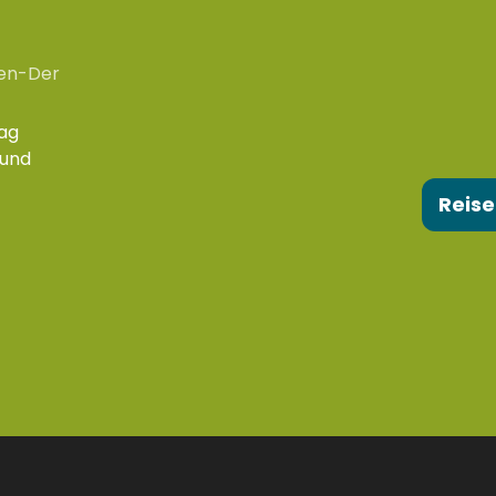
en-Der
ag
 und
Reise