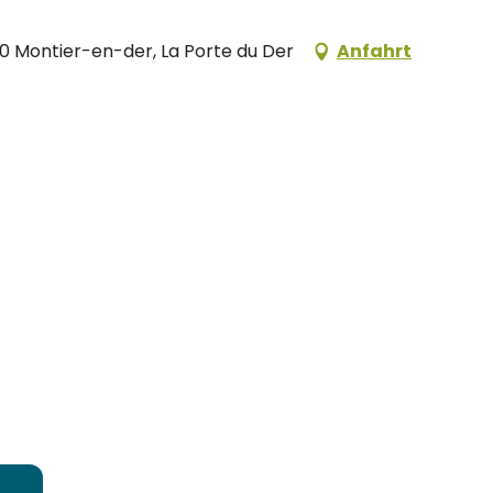
220 Montier-en-der, La Porte du Der
Anfahrt