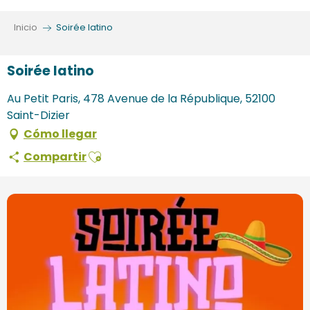
Aller
au
Inicio
Soirée latino
contenu
principal
Soirée latino
Au Petit Paris, 478 Avenue de la République, 52100
Saint-Dizier
Cómo llegar
Ajouter aux favoris
Compartir