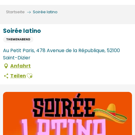
Aller
au
Startseite
Soirée latino
contenu
principal
Soirée latino
THEMENABEND
Au Petit Paris, 478 Avenue de la République, 52100
Saint-Dizier
Anfahrt
Ajouter aux favoris
Teilen