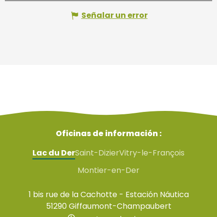
Señalar un error
Oficinas de información :
Lac du Der
Saint-Dizier
Vitry-le-François
Montier-en-Der
1 bis rue de la Cachotte - Estación Náutica
51290 Giffaumont-Champaubert