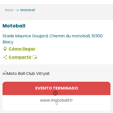
Aller
au
Inicio
Motoball
contenu
principal
Motoball
Stade Maurice Goujard, Chemin du motoball, 51300
Blacy
Cómo llegar
Ajouter aux favoris
Compartir
Horarios y datos de contacto
EVENTO TERMINADO
www.motoball.fr