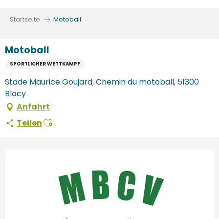
Aller
au
Startseite
Motoball
contenu
principal
Motoball
SPORTLICHER WETTKAMPF
Stade Maurice Goujard, Chemin du motoball, 51300
Blacy
Anfahrt
Ajouter aux favoris
Teilen