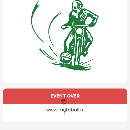
Öffnungszeiten & Kontaktdaten
EVENT OVER
www.motoball.fr