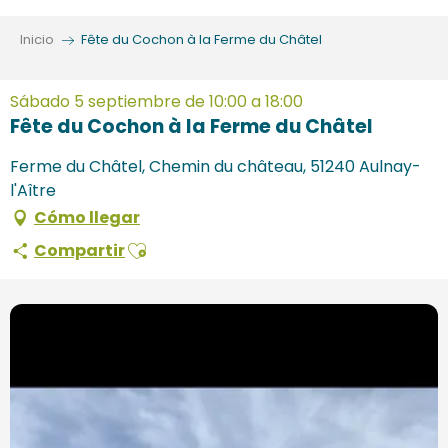
Aller
au
Inicio
Fête du Cochon à la Ferme du Châtel
contenu
principal
Sábado 5 septiembre de 10:00 a 18:00
Fête du Cochon à la Ferme du Châtel
Ferme du Châtel, Chemin du château, 51240 Aulnay-
l'Aître
Cómo llegar
Ajouter aux favoris
Compartir