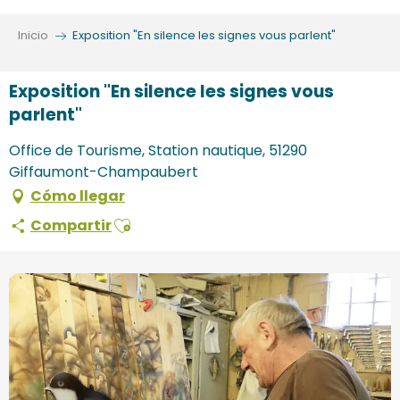
Aller
au
Inicio
Exposition "En silence les signes vous parlent"
contenu
principal
Exposition "En silence les signes vous
parlent"
Office de Tourisme, Station nautique, 51290
Giffaumont-Champaubert
Cómo llegar
Ajouter aux favoris
Compartir