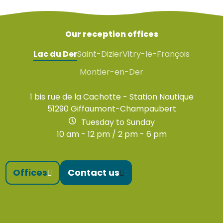
Our reception offices
Lac du Der
Saint-Dizier
Vitry-le-François
Montier-en-Der
1 bis rue de la Cachotte - Station Nautique
51290 Giffaumont-Champaubert
Tuesday to Sunday
10 am - 12 pm / 2 pm - 6 pm
Offices
Contact us