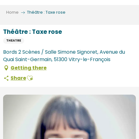
Aller
au
Home
Théâtre : Taxe rose
contenu
principal
Théâtre : Taxe rose
THEATRE
Bords 2 Scènes / Salle Simone Signoret, Avenue du
Quai Saint-Germain, 51300 Vitry-le-François
Getting there
Ajouter aux favoris
Share