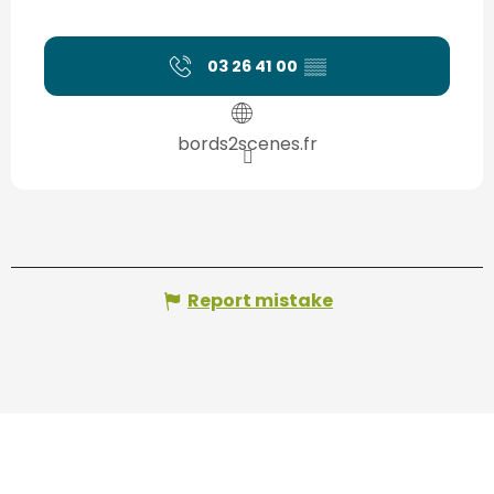
03 26 41 00
▒▒
bords2scenes.fr
Report mistake