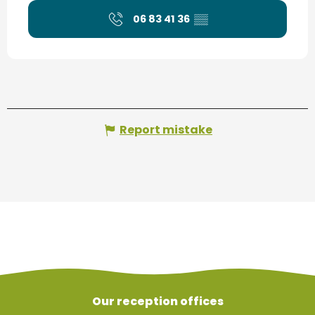
06 83 41 36
▒▒
Report mistake
Our reception offices