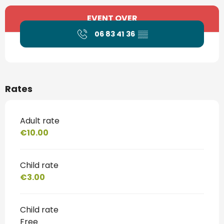
Opening hours & contact details
EVENT OVER
06 83 41 36
▒▒
Rates
Adult rate
€10.00
Child rate
€3.00
Child rate
Free