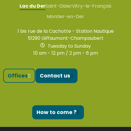
Lac du Der
Saint-Dizier
Vitry-le-François
Montier-en-Der
1 bis rue de la Cachotte - Station Nautique
51290 Giffaumont-Champaubert
Tuesday to Sunday
10 am - 12 pm / 2 pm - 6 pm
Offices
Contact us
How to come ?