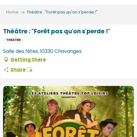
Aller
au
Home
Théâtre : "Forêt pas qu'on s'perde !"
contenu
principal
Théâtre : "Forêt pas qu'on s'perde !"
THEATRE
Salle des fêtes, 10330 Chavanges
Getting there
Ajouter aux favoris
Share