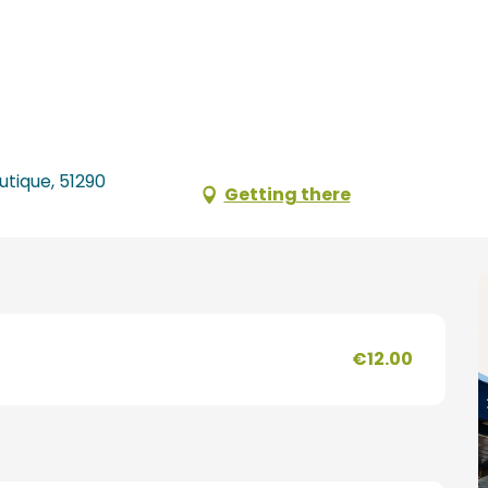
utique, 51290
Getting there
€12.00