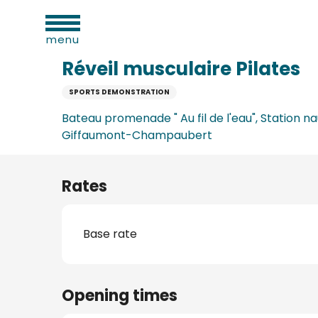
al
Aller
Home
Réveil musculaire Pilates
ies
au
menu
contenu
principal
Réveil musculaire Pilates
SPORTS DEMONSTRATION
n
Bateau promenade " Au fil de l'eau", Station na
Giffaumont-Champaubert
Rates
Base rate
ums
ge
Opening times