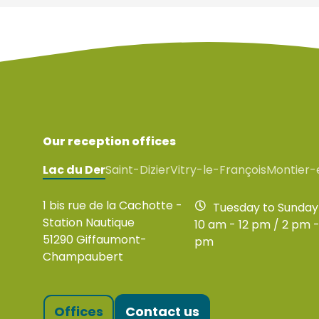
Our reception offices
Lac du Der
Saint-Dizier
Vitry-le-François
Montier-
1 bis rue de la Cachotte -
Tuesday to Sunday
Station Nautique
10 am - 12 pm / 2 pm -
51290 Giffaumont-
pm
Champaubert
Offices
Contact us