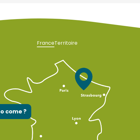
France
Territoire
to come ?