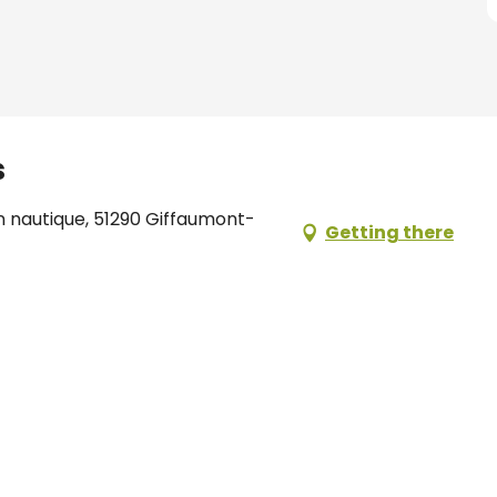
s
on nautique, 51290 Giffaumont-
Getting there