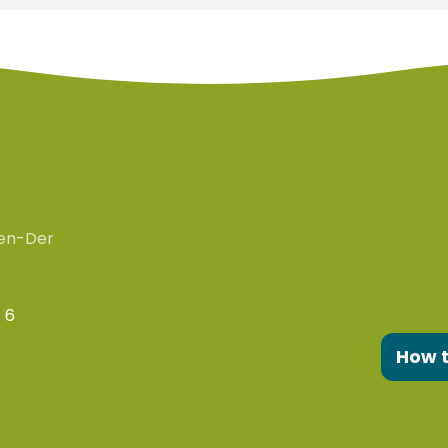
en-Der
 6
How 