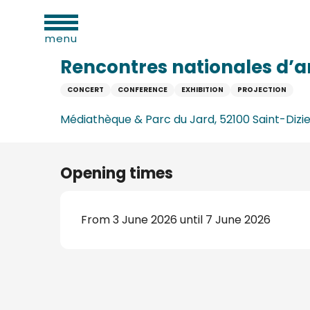
al
Aller
Home
Rencontres nationales d’arboriculture 2026
ies
au
menu
contenu
principal
Rencontres nationales d’a
CONCERT
CONFERENCE
EXHIBITION
PROJECTION
n
Médiathèque & Parc du Jard, 52100 Saint-Dizie
Opening times
From 3 June 2026 until 7 June 2026
ums
ge