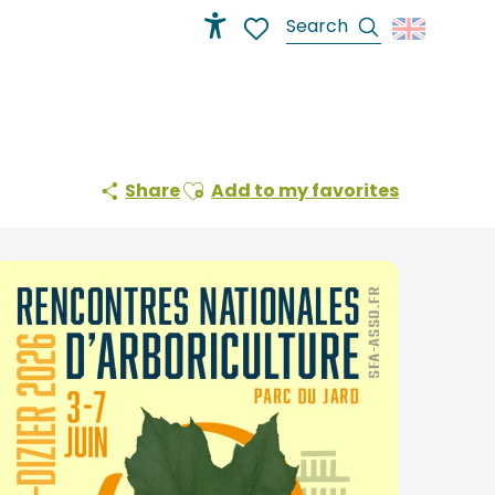
Search
Accessibilité
Voir les favoris
Ajouter aux favoris
Share
Add to my favorites