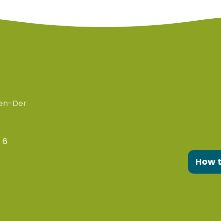
en-Der
 6
How 