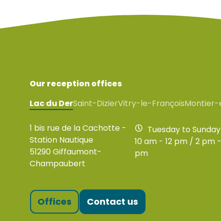
Our reception offices
Lac du Der
Saint-Dizier
Vitry-le-François
Montier-
1 bis rue de la Cachotte -
Tuesday to Sunday
Station Nautique
10 am - 12 pm / 2 pm -
51290 Giffaumont-
pm
Champaubert
Offices
Contact us