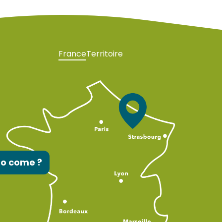
France
Territoire
to come ?