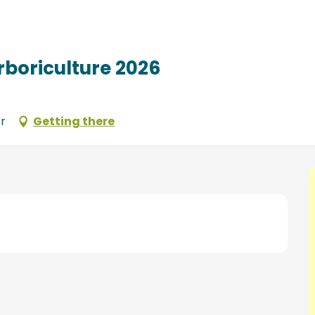
rboriculture 2026
r
Getting there