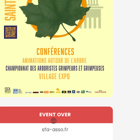
Opening hours & contact
EVENT OVER
sfa-asso.fr