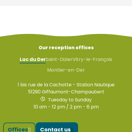
Our reception offices
Lac du Der
Saint-Dizier
Vitry-le-François
Montier-en-Der
1 bis rue de la Cachotte - Station Nautique
51290 Giffaumont-Champaubert
Tuesday to Sunday
10 am - 12 pm / 2 pm - 6 pm
Offices
Contact us