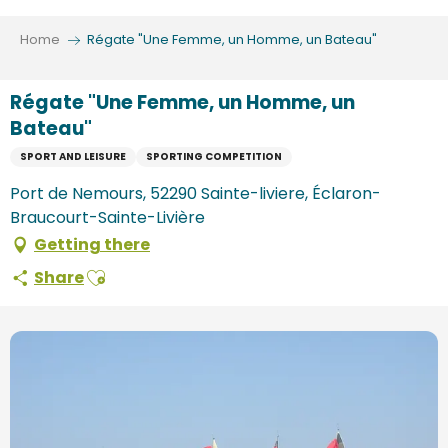
Aller
au
Home
Régate "Une Femme, un Homme, un Bateau"
contenu
principal
Régate "Une Femme, un Homme, un
Bateau"
SPORT AND LEISURE
SPORTING COMPETITION
Port de Nemours, 52290 Sainte-liviere, Éclaron-
Braucourt-Sainte-Livière
Getting there
Ajouter aux favoris
Share