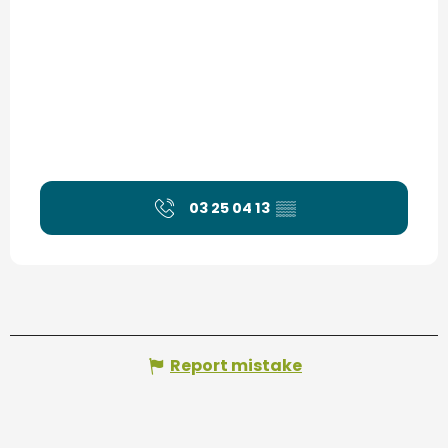
03 25 04 13
▒▒
Report mistake