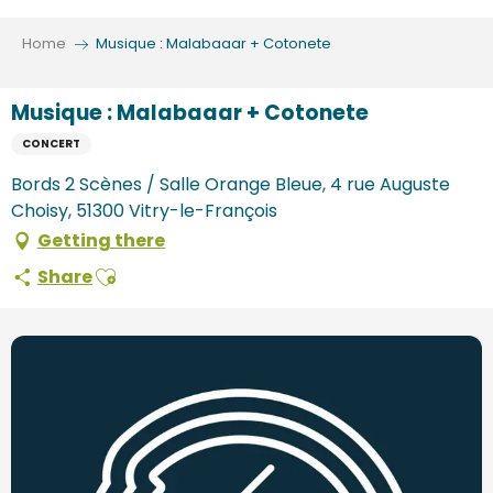
Aller
au
Home
Musique : Malabaaar + Cotonete
contenu
principal
Musique : Malabaaar + Cotonete
CONCERT
Bords 2 Scènes / Salle Orange Bleue, 4 rue Auguste
Choisy, 51300 Vitry-le-François
Getting there
Ajouter aux favoris
Share