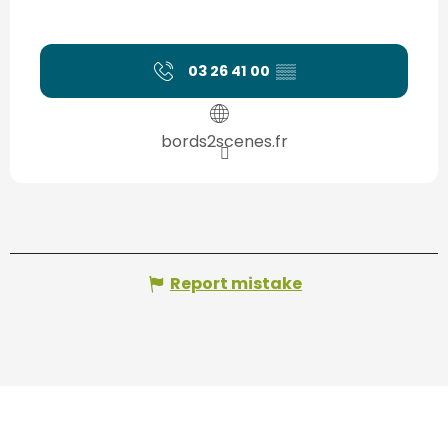
03 26 41 00
▒▒
bords2scenes.fr
Report mistake