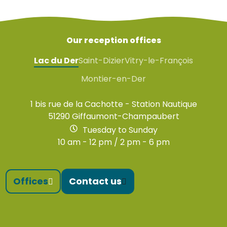
Our reception offices
Lac du Der
Saint-Dizier
Vitry-le-François
Montier-en-Der
1 bis rue de la Cachotte - Station Nautique
51290 Giffaumont-Champaubert
Tuesday to Sunday
10 am - 12 pm / 2 pm - 6 pm
Offices
Contact us