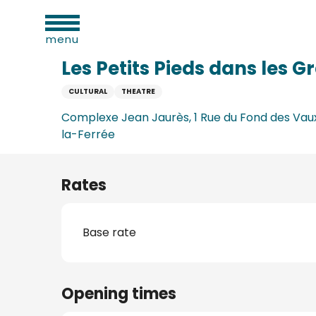
al
Aller
Home
Les Petits Pieds dans les Grands spectacle de
ies
au
menu
contenu
principal
Les Petits Pieds dans les G
CULTURAL
THEATRE
n
Complexe Jean Jaurès, 1 Rue du Fond des Vau
la-Ferrée
Rates
Base rate
ums
ge
Opening times