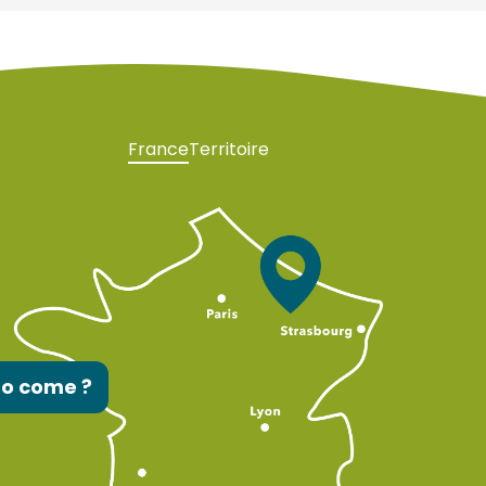
France
Territoire
to come ?