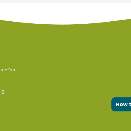
en-Der
 6
How 