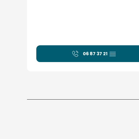
06 87 37 21
▒▒