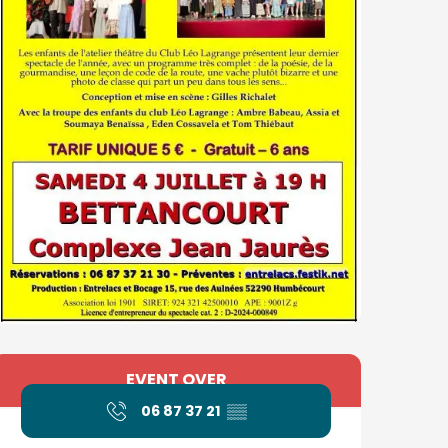
Opening hours & contact
EVENT OVER
06 87 37 21
▒▒