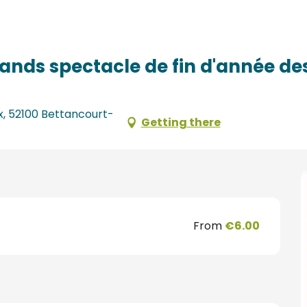
 fin d'année des ateliers
rands spectacle de fin d'année des
x, 52100 Bettancourt-
Getting there
From
€6.00