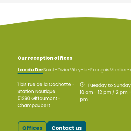
Our reception offices
Lac du Der
Saint-Dizier
Vitry-le-François
Montier-
1 bis rue de la Cachotte -
Tuesday to Sunday
Station Nautique
10 am - 12 pm / 2 pm -
51290 Giffaumont-
pm
Champaubert
Offices
Contact us