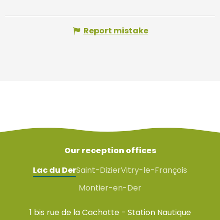
Report mistake
Our reception offices
Lac du Der
Saint-Dizier
Vitry-le-François
Montier-en-Der
1 bis rue de la Cachotte - Station Nautique