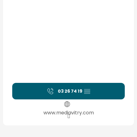
03 26 74 19
▒▒
www.mediavitry.com