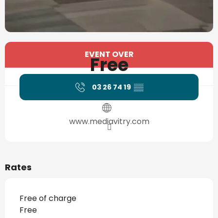
Opening hours & contact details
EVENT OVER
Free
03 26 74 19
▒▒
www.mediavitry.com
Rates
Free of charge
Free