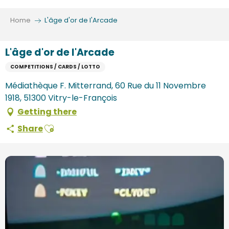
Aller
au
Home
L'âge d'or de l'Arcade
contenu
principal
L'âge d'or de l'Arcade
COMPETITIONS / CARDS / LOTTO
Médiathèque F. Mitterrand, 60 Rue du 11 Novembre
1918, 51300 Vitry-le-François
Getting there
Ajouter aux favoris
Share