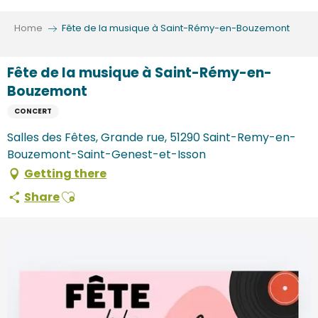
Aller
au
Home
Fête de la musique à Saint-Rémy-en-Bouzemont
contenu
principal
Fête de la musique à Saint-Rémy-en-
Bouzemont
CONCERT
Salles des Fêtes, Grande rue, 51290 Saint-Remy-en-
Bouzemont-Saint-Genest-et-Isson
Getting there
Ajouter aux favoris
Share