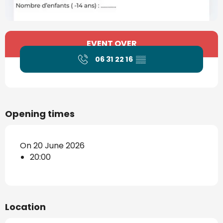
Opening hours & contact details
EVENT OVER
06 31 22 16
▒▒
Opening times
On 20 June 2026
20:00
Location