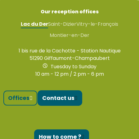
Our reception offices
Lac du Der
Saint-Dizier
Vitry-le-François
Montier-en-Der
1 bis rue de la Cachotte - Station Nautique
51290 Giffaumont-Champaubert
Tuesday to Sunday
10 am - 12 pm / 2 pm - 6 pm
Offices
Contact us
How to come ?